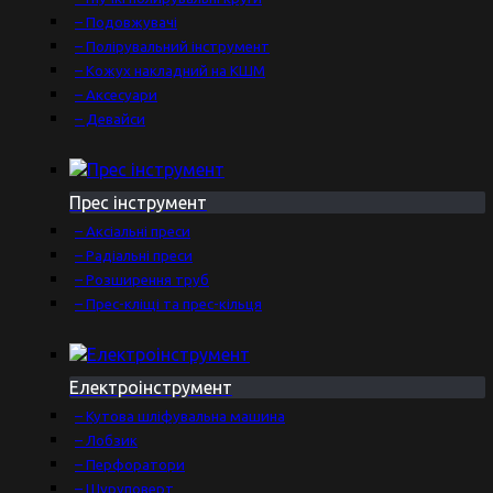
– Подовжувачі
– Полірувальний інструмент
– Кожух накладний на КШМ
– Аксесуари
– Девайси
Прес інструмент
– Аксіальні преси
– Радіальні преси
– Розширення труб
– Прес-кліщі та прес-кільця
Електроінструмент
– Кутова шліфувальна машина
– Лобзик
– Перфоратори
– Шуруповерт