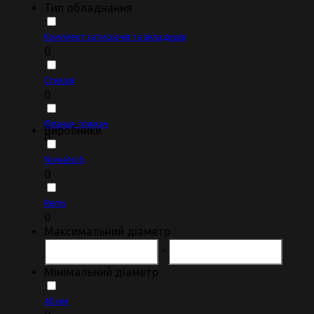
Тип обладнання
Комплект затискачів та вкладишів
0
Стикові
0
Фланце тримач
Виробники
0
Nowatech
0
Rems
0
Максимальний діаметр
-
Мінімальний діаметр
40 мм