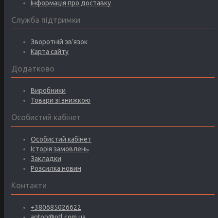
Інформація про доставку
Служба підтримки
Зворотній зв’язок
Карта сайту
Додатково
Виробники
Товари зі знижкою
Особистий кабінет
Особистий кабінет
Історія замовлень
Закладки
Розсилка новин
Контакти
+380685026622
anton@ptl.com.ua