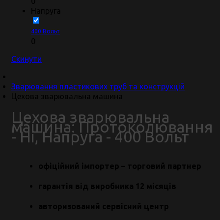
0
Напруга
400 Вольт
0
Скинути
Зварювання пластикових труб та конструкцій
Цехова зварювальна машина
Цехова зварювальна
машина: Протоколювання
- Ні, Напруга - 400 Вольт
офіційний імпортер – торговий партнер
гарантія від виробника 12 місяців
авторизований сервісний центр