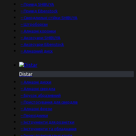
– Привід SHIBUYA
– Привід Eibenstock
– Свердлильні стійки SHIBUYA
– Штроборізи
– Алмазні коронки
– Аксесуари SHIBUYA
– Аксесуари Eibenstock
– Алмазний диск
Distar
– Алмазні диски
– Алмазні свердла
– Брусок абразивний
– Пристосування для свердлів
– Алмазні фрези
– Перехідники
– Інструменти для розмітки
– Інструменти та обладнання
– Гнучкі полирувальні круги