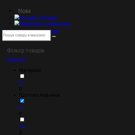
Мова
Русский
Українська
Пошук товару в магазині
Фільтр товарів
Скинути
Матеріал
ПЕ
0
Протоколювання
Ні
0
Так
0