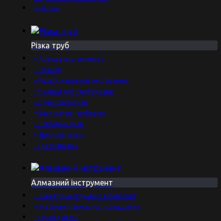
– Насоси
Різка труб
– Аренда инструмента
– Ножиці
– Резьбонарезной инструмент
– Ролики для труборезов
– Ручні труборізи
– Електричні труборізи
– Шабельні пили
– Дискові пилки
– Гратознімачі
Алмазний інструмент
– Электроинструмент Eibenstock
– Установки алмазного свердління
– Привід REMS