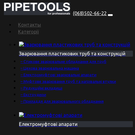
(068)502-66-22
Контакты
Категорії
Зварювання пластикових труб та конструкцій
– Стикове зварювальне обладнання для труб
– Цехова зварювальна машина
– Електромуфтові зварювальні апарати
– Муфтове зварювання труб та нагрівальні втулки
– Редукційні вкладиші
– Екструдери
– Приладдя для зварювального обладнання
Електромуфтові апарати