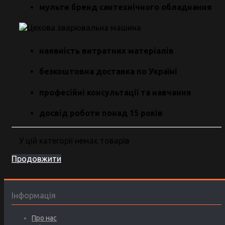
мульти бренд сантехнічного обладнання
наявність витратних матеріалів
безкоштовна доставка по Україні
професійні консультації та навчання
досвід роботи понад 15 років
У цій категорії немає товарів
Продовжити
Інформація
Про нас