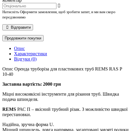
Коментар
Натисніть Оформити замовлення, щоб зробити запит, и ми вам скоро
передзвонимо
Відправити
Продовжити покупки
Опис
Характеристики
Відгуки (0)
Опис Оренда труборіза для пластикових труб REMS RAS P
10-40
Заставна вартість: 2000 грн
Міцні високоякісні інструменти для різання труб. Швидка
подача шпинделя.
REMS
РАС П – якісний трубний різак. З можливістю швидкої
перестановки.
Надійна, зручна форма U.
Міцний шпиндель, довга напрямна, загартовані завзяті ролики