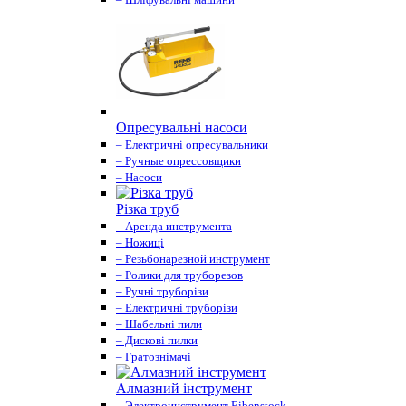
Опресувальні насоси
– Електричні опресувальники
– Ручные опрессовщики
– Насоси
Різка труб
– Аренда инструмента
– Ножиці
– Резьбонарезной инструмент
– Ролики для труборезов
– Ручні труборізи
– Електричні труборізи
– Шабельні пили
– Дискові пилки
– Гратознімачі
Алмазний інструмент
– Электроинструмент Eibenstock