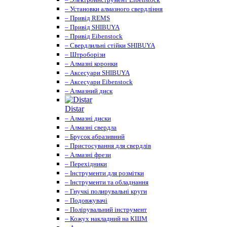
– Установки алмазного свердління
– Привід REMS
– Привід SHIBUYA
– Привід Eibenstock
– Свердлильні стійки SHIBUYA
– Штроборізи
– Алмазні коронки
– Аксесуари SHIBUYA
– Аксесуари Eibenstock
– Алмазний диск
Distar
– Алмазні диски
– Алмазні свердла
– Брусок абразивний
– Пристосування для свердлів
– Алмазні фрези
– Перехідники
– Інструменти для розмітки
– Інструменти та обладнання
– Гнучкі полирувальні круги
– Подовжувачі
– Полірувальний інструмент
– Кожух накладний на КШМ