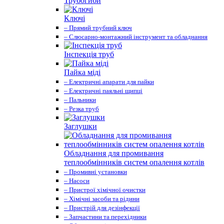
Трубогиби
Ключі
– Прямий трубний ключ
– Слюсарно-монтажний інструмент та обладнання
Інспекція труб
Пайка міді
– Електричні апарати для пайки
– Електричні паяльні щипці
– Пальники
– Резка труб
Заглушки
Обладнання для промивання
теплообмінників систем опалення котлів
– Промивні установки
– Насоси
– Пристрої хімічної очистки
– Хімічні засоби та рідини
– Пристрій для дезінфекції
– Запчастини та перехідники