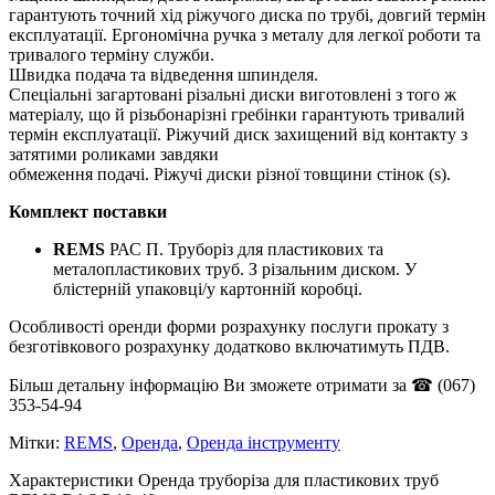
гарантують точний хід ріжучого диска по трубі, довгий термін
експлуатації. Ергономічна ручка з металу для легкої роботи та
тривалого терміну служби.
Швидка подача та відведення шпинделя.
Спеціальні загартовані різальні диски виготовлені з того ж
матеріалу, що й різьбонарізні гребінки гарантують тривалий
термін експлуатації. Ріжучий диск захищений від контакту з
затятими роликами завдяки
обмеження подачі. Ріжучі диски різної товщини стінок (s).
Комплект поставки
REMS
РАС П. Труборіз для пластикових та
металопластикових труб. З різальним диском. У
блістерній упаковці/у картонній коробці.
Особливості оренди форми розрахунку послуги прокату з
безготівкового розрахунку додатково включатимуть ПДВ.
Більш детальну інформацію Ви зможете отримати за ☎ (067)
353-54-94
Мітки:
REMS
,
Оренда
,
Оренда інструменту
Характеристики Оренда труборіза для пластикових труб