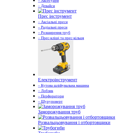
– Аксесуари
– Девайси
Прес інструмент
– Аксіальні преси
– Радіальні преси
– Розширення труб
– Прес-кліщі та прес-кільця
Електроінструмент
– Кутова шліфувальна машина
– Лобзик
– Перфоратори
– Шуруповерт
Заморожування труб
Розвальцьовування і отбортовщики