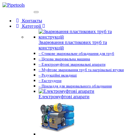
(068)502-66-22
Контакты
Категорії
Зварювання пластикових труб та
конструкцій
– Стикове зварювальне обладнання для труб
– Цехова зварювальна машина
– Електромуфтові зварювальні апарати
– Муфтове зварювання труб та нагрівальні втулки
– Редукційні вкладиші
– Екструдери
– Приладдя для зварювального обладнання
Електромуфтові апарати