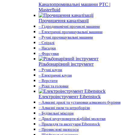
Каналопромивальні машини PTC |
Masterfluid
Прочищення каналізації
– Гідродинамічні прочисні машини
– Електричні прочищувальні машини
– Ручні прочищувальні машини
– Спіралі
– Насадки
– Форсунки
Різьбонарізний інструмент
– Ручні клупи
– Електричні клупи
– Верстати
– Різці та головки
Електроінструмент Eibenstock
– Алмазні дрилі та установки алмазного буріння
– Алмазні пили та штроборізи
– Будівельні міксери
– Дрилі шуруповерти відбійні молотки
– Приладдя та аксесуари Eibenstock
– Промислові пилососи
– Шліфувальні машини