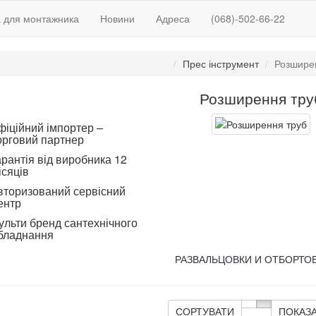
а для монтажника
Новини
Адреса
(068)-502-66-22
Прес інструмент
Розшире
Розширення тру
фіційний імпортер –
орговий партнер
арантія від виробника 12
ісяців
вторизований сервісний
ентр
ульти бренд сантехнічного
бладнання
РАЗВАЛЬЦОВКИ И ОТБОРТО
СОРТУВАТИ
ПОКАЗ