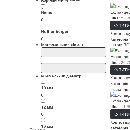
Виробники
0
Експанде
Rems
Ціна:
52 7
0
КУПИТИ
Rothenberger
Код товар
0
Категорія
Максимальний діаметр
Набір ROL
Експандер
-
Ціна:
26 7
КУПИТИ
Мінімальний діаметр
Код товар
Категорія
10 мм
Експандер
0
Експандерн
Ціна:
11 6
12 мм
0
КУПИТИ
Код товар
16 мм
Категорія
Скинути