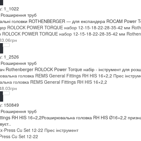
у:
1_1022
: Розширення труб
льні головки ROTHENBERGER — для експандера ROCAM Power Torqu
р ROLOCK POWER TORQUE набор 12-15-18-22-28-35-42 мм Rothen
33.06грн
у:
1_2526
: Розширення труб
ч Rothenberger ROLOCK Power Torque набір - інструмент для розши
льна головка REMS General Fittings RH HIS 16×2,2
48.03грн
у:
150849
: Розширення труб
ittings RH HIS 16×2,2Розширювальна головка RH HIS Ø16×2,2 призна
вуєт..
ress Cu Set 12-22