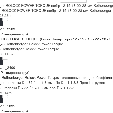
р ROLOCK POWER TORQUE набір 12-15-18-22-28 мм Rothenberger
08.28грн
у:
1_2503
: Розширення труб
OCK POWER TORQUE (Ролок Пауер Торк) 12 - 15 - 18 - 22 - 28 - 35 
 Rothenberger Rolock Power Torque
30.11грн
у:
1_2400
: Розширення труб
 Rothenberger Rolock Power Torque - застосовується для безфітингов
і головки D = 35 / h = 1,6 мм або D = 1.1.3/8
59.14грн
у:
1_1035
: Розширення труб