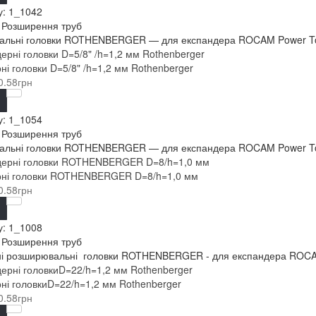
у:
1_1042
: Розширення труб
льні головки ROTHENBERGER — для експандера ROCAM Power Torqu
ні головки D=5/8" /h=1,2 мм Rothenberger
0.58грн
у:
1_1054
: Розширення труб
льні головки ROTHENBERGER — для експандера ROCAM Power Torqu
рні головки ROTHENBERGER D=8/h=1,0 мм
0.58грн
у:
1_1008
: Розширення труб
і розширювальні головки ROTHENBERGER - для експандера ROCAM 
ні головкиD=22/h=1,2 мм Rothenberger
0.58грн