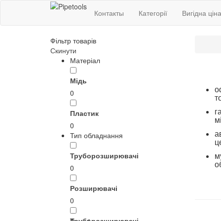
Контакты
Категорії
Вигідна цін
Фільтр товарів
Скинути
Матеріал
Мідь
о
0
т
г
Пластик
м
0
а
Тип обладнання
ц
м
Труборозширювачі
о
0
Розширювачі
0
Труборозширювачі