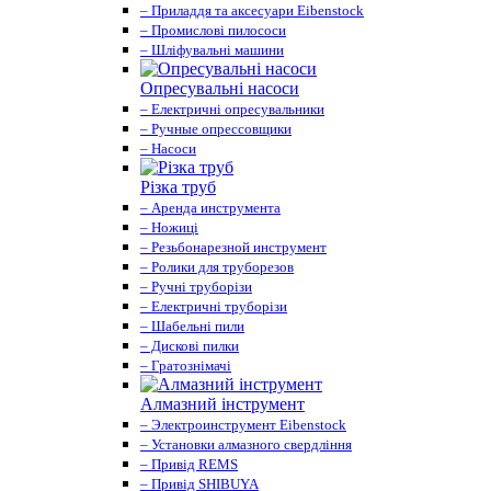
– Приладдя та аксесуари Eibenstock
– Промислові пилососи
– Шліфувальні машини
Опресувальні насоси
– Електричні опресувальники
– Ручные опрессовщики
– Насоси
Різка труб
– Аренда инструмента
– Ножиці
– Резьбонарезной инструмент
– Ролики для труборезов
– Ручні труборізи
– Електричні труборізи
– Шабельні пили
– Дискові пилки
– Гратознімачі
Алмазний інструмент
– Электроинструмент Eibenstock
– Установки алмазного свердління
– Привід REMS
– Привід SHIBUYA