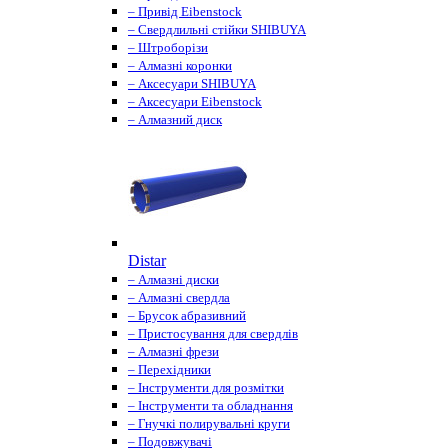
– Привід Eibenstock
– Свердлильні стійки SHIBUYA
– Штроборізи
– Алмазні коронки
– Аксесуари SHIBUYA
– Аксесуари Eibenstock
– Алмазний диск
Distar
– Алмазні диски
– Алмазні свердла
– Брусок абразивний
– Пристосування для свердлів
– Алмазні фрези
– Перехідники
– Інструменти для розмітки
– Інструменти та обладнання
– Гнучкі полирувальні круги
– Подовжувачі