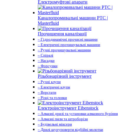
Електромуфтові апарати
Каналопромивальні машини PTC |
Masterfluid
Прочищення каналізації
– Гідродинамічні прочисні машини
– Електричні прочищувальні машини
– Ручні прочищувальні машини
– Спіралі
– Насадки
– Форсунки
Різьбонарізний інструмент
– Ручні клупи
– Електричні клупи
– Верстати
– Різці та головки
Електроінструмент Eibenstock
– Алмазні дрилі та установки алмазного буріння
– Алмазні пили та штроборізи
– Будівельні міксери
– Дрилі шуруповерти відбійні молотки