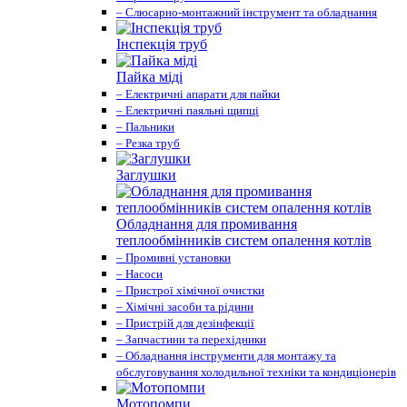
– Слюсарно-монтажний інструмент та обладнання
Інспекція труб
Пайка міді
– Електричні апарати для пайки
– Електричні паяльні щипці
– Пальники
– Резка труб
Заглушки
Обладнання для промивання
теплообмінників систем опалення котлів
– Промивні установки
– Насоси
– Пристрої хімічної очистки
– Хімічні засоби та рідини
– Пристрій для дезінфекції
– Запчастини та перехідники
– Обладнання інструменти для монтажу та
обслуговування холодильної техніки та кондиціонерів
Мотопомпи