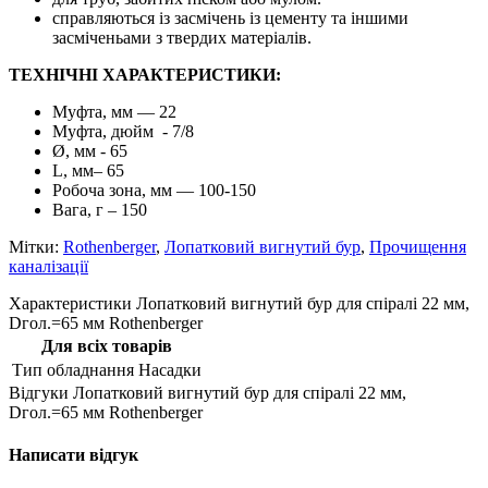
справляються із засмічень із цементу та іншими
засміченьами з твердих матеріалів.
ТЕХНІЧНІ ХАРАКТЕРИСТИКИ:
Муфта, мм — 22
Муфта, дюйм - 7/8
Ø, мм - 65
L, мм– 65
Робоча зона, мм — 100-150
Вага, г – 150
Мітки:
Rothenberger
,
Лопатковий вигнутий бур
,
Прочищення
каналізації
Характеристики Лопатковий вигнутий бур для спіралі 22 мм,
Dгол.=65 мм Rothenberger
Для всіх товарів
Тип обладнання
Насадки
Відгуки Лопатковий вигнутий бур для спіралі 22 мм,
Dгол.=65 мм Rothenberger
Написати відгук