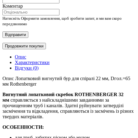
Коментар
Натисніть Оформити замовлення, щоб зробити запит, и ми вам скоро
передзвонимо
Відправити
Продовжити покупки
Опис
Характеристики
Відгуки (0)
Опис Лопатковий вигнутий бур для спіралі 22 мм, Dгол.=65
мм Rothenberger
Вигнутний лопатковий скребок
ROTHENBERGER 32
мм
справляється з найскладнішими завданнями за
прочищенням труб і каналів. Здатні руйнувати затверділі
засмічення та відкладення, справляються із засмічень із різних
твердих матеріалів.
ОСОБЕННОСТИ:
для труб, забитих піском або мулом.