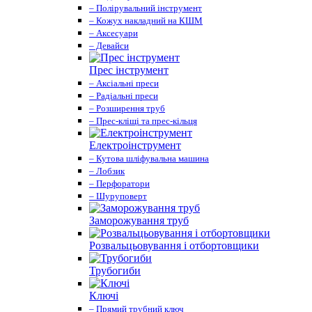
– Полірувальний інструмент
– Кожух накладний на КШМ
– Аксесуари
– Девайси
Прес інструмент
– Аксіальні преси
– Радіальні преси
– Розширення труб
– Прес-кліщі та прес-кільця
Електроінструмент
– Кутова шліфувальна машина
– Лобзик
– Перфоратори
– Шуруповерт
Заморожування труб
Розвальцьовування і отбортовщики
Трубогиби
Ключі
– Прямий трубний ключ