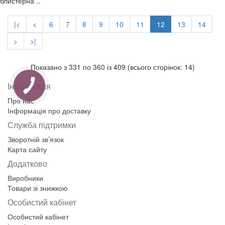
блистерна ..
|<
<
6
7
8
9
10
11
12
13
14
>
>|
Показано з 331 по 360 із 409 (всього сторінок: 14)
Інформація
Про нас
Інформація про доставку
Служба підтримки
Зворотній зв’язок
Карта сайту
Додатково
Виробники
Товари зі знижкою
Особистий кабінет
Особистий кабінет