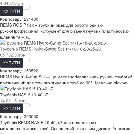
4 843.16грн
КУПИТИ
Код товару:
291400
REMS ROS P flex – трубний різак для роботи однією
рукоюПрофесійний інструмент для різання гнучких пластмасових
шлангів та м'я..
Трубогиб REMS Hydro-Swing Set 14-16-18-20-25/26
65 732.36грн
КУПИТИ
Код товару:
153522
REMS Hydro-Swing Set — це масляногідравлічний ручний трубогиб,
призначений для точного згинання труб до 90°. Ідеально підходи..
Труборіз RAS P 10-40 s7
14 011.51грн
КУПИТИ
Код товару:
290050
Труборіз REMS RAS P 10-40, s7 для пластикових і
металопластикових труб. Оснащений різальним диском. Упаковка: